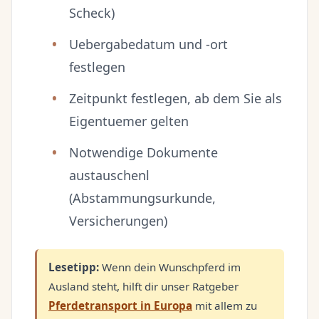
Scheck)
Uebergabedatum und -ort
festlegen
Zeitpunkt festlegen, ab dem Sie als
Eigentuemer gelten
Notwendige Dokumente
austauschenl
(Abstammungsurkunde,
Versicherungen)
Lesetipp:
Wenn dein Wunschpferd im
Ausland steht, hilft dir unser Ratgeber
Pferdetransport in Europa
mit allem zu