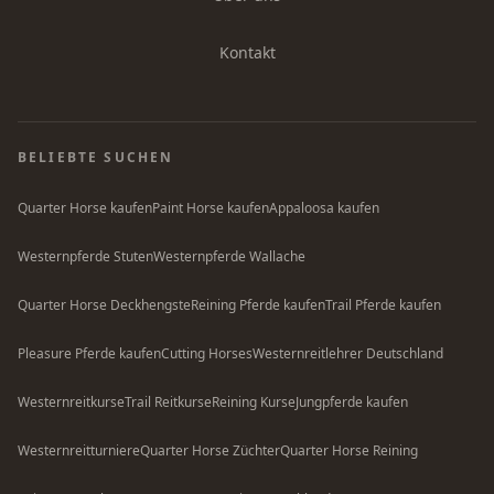
Kontakt
BELIEBTE SUCHEN
Quarter Horse kaufen
Paint Horse kaufen
Appaloosa kaufen
Westernpferde Stuten
Westernpferde Wallache
Quarter Horse Deckhengste
Reining Pferde kaufen
Trail Pferde kaufen
Pleasure Pferde kaufen
Cutting Horses
Westernreitlehrer Deutschland
Westernreitkurse
Trail Reitkurse
Reining Kurse
Jungpferde kaufen
Westernreitturniere
Quarter Horse Züchter
Quarter Horse Reining