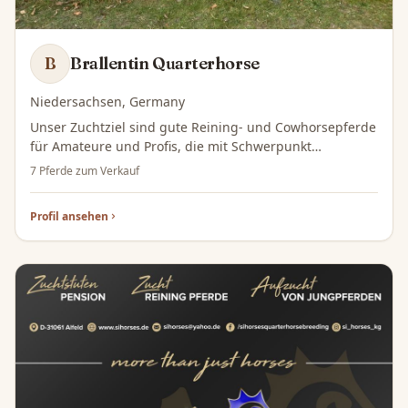
Brallentin Quarterhorse
B
Niedersachsen, Germany
Unser Zuchtziel sind gute Reining- und Cowhorsepferde
für Amateure und Profis, die mit Schwerpunkt
Rinderarbeit Athletik mitbringen und gut händelbar
7 Pferde zum Verkauf
sind. Our aim ist breeding Reining- and Cowhorses for
Nonpro ans professionels. We want horses with athletic
Profil ansehen
at cowwork, big will to please and which are cool and
relaxed.