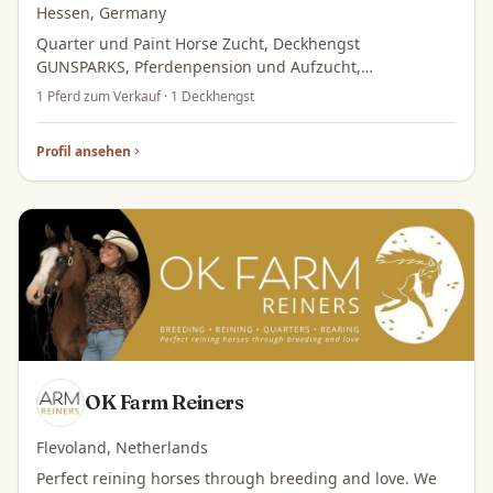
Hessen, Germany
Quarter und Paint Horse Zucht, Deckhengst
GUNSPARKS, Pferdenpension und Aufzucht,
Tierphysiotherapie, Westernreitunterricht
1 Pferd zum Verkauf · 1 Deckhengst
Profil ansehen
OK Farm Reiners
Flevoland, Netherlands
Perfect reining horses through breeding and love. We