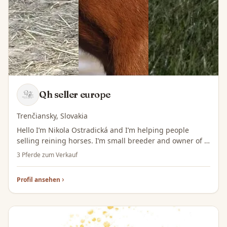
Qh seller europe
Trenčiansky, Slovakia
Hello I’m Nikola Ostradická and I’m helping people
selling reining horses. I’m small breeder and owner of 3
quarter horses.
3 Pferde zum Verkauf
Profil ansehen