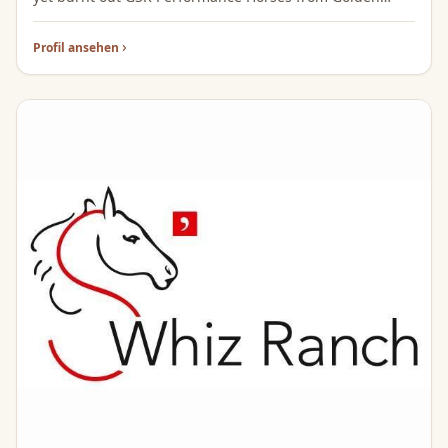
Sunshine Ranch in Rosengarten. Breeder for American
Quarter Horses and Paint Horses 🐴❤️👍
Profil ansehen