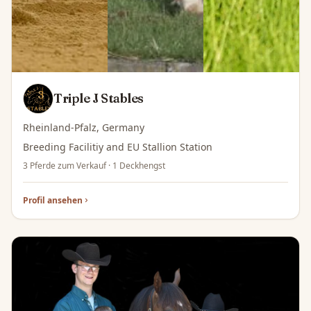
Triple J Stables
Rheinland-Pfalz, Germany
Breeding Facilitiy and EU Stallion Station
3 Pferde zum Verkauf · 1 Deckhengst
Profil ansehen