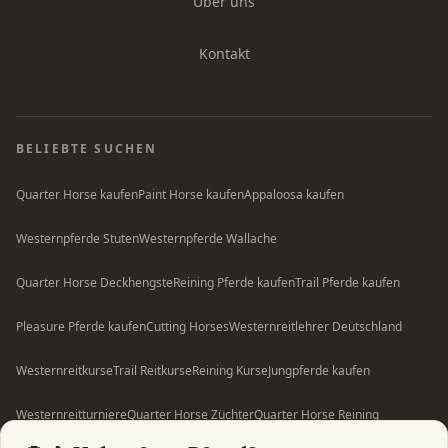
Über uns
Kontakt
BELIEBTE SUCHEN
Quarter Horse kaufen
Paint Horse kaufen
Appaloosa kaufen
Westernpferde Stuten
Westernpferde Wallache
Quarter Horse Deckhengste
Reining Pferde kaufen
Trail Pferde kaufen
Pleasure Pferde kaufen
Cutting Horses
Westernreitlehrer Deutschland
Westernreitkurse
Trail Reitkurse
Reining Kurse
Jungpferde kaufen
Westernreitturniere
Quarter Horse Züchter
Quarter Horse Reining