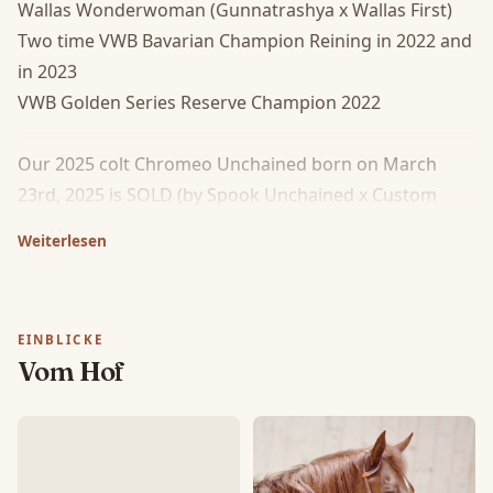
Wallas Wonderwoman (Gunnatrashya x Wallas First)

Two time VWB Bavarian Champion Reining in 2022 and 
in 2023

VWB Golden Series Reserve Champion 2022

Our 2025 colt Chromeo Unchained born on March 
23rd, 2025 is SOLD (by Spook Unchained x Custom 
Vickie)

Weiterlesen
Our 2026 filly Custom Rendezvoodoo was Born on 
April 4th, 2026 is SOLD ( by Shiners Voodoo x Custom 
Vickie)

EINBLICKE
For 2027 we are expecting a February foal by Shiners 
Vom Hof
Voodoo x Wallas Wonderwoman