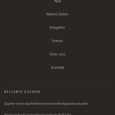
App
Meine Daten
Ratgeber
Events
Über uns
Kontakt
BELIEBTE SUCHEN
Quarter Horse kaufen
Paint Horse kaufen
Appaloosa kaufen
Westernpferde Stuten
Westernpferde Wallache