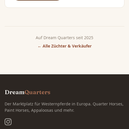
Auf Dream Quarters seit 2025
← Alle Züchter & Verkäufer
Dream
Quarters
Der Marktplatz für Westernpferde in Europa. Quarter Horses,
Paint Horses, Appaloosas und mehr.