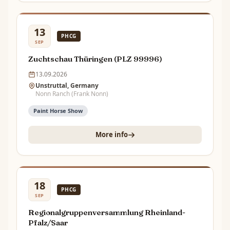
13
PHCG
SEP
Zuchtschau Thüringen (PLZ 99996)
13.09.2026
Unstruttal, Germany
Nonn Ranch (Frank Nonn)
Paint Horse Show
More info
18
PHCG
SEP
Regionalgruppenversammlung Rheinland-
Pfalz/Saar