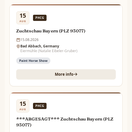
15
PHCG
AUG
Zuchtschau Bayern (PLZ 93077)
15.08.2026
Bad Abbach, Germany
Eiermühle (Natalie Eibeler-Gruber)
Paint Horse Show
More info
15
PHCG
AUG
***ABGESAGT*** Zuchtschau Bayern (PLZ
93077)