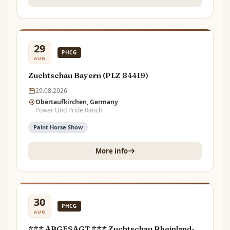
29
PHCG
AUG
Zuchtschau Bayern (PLZ 84419)
29.08.2026
Obertaufkirchen, Germany
Power Und Pride Ranch
Paint Horse Show
More info
30
PHCG
AUG
*** ABGESAGT *** Zuchtschau Rheinland-