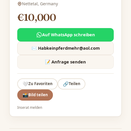
Nettetal, Germany
€10,000
Auf WhatsApp schreiben
✉️
Habkeinpferdmehr@aol.com
📝 Anfrage senden
🤍
🔗
Zu Favoriten
Teilen
📸
Bild teilen
Inserat melden