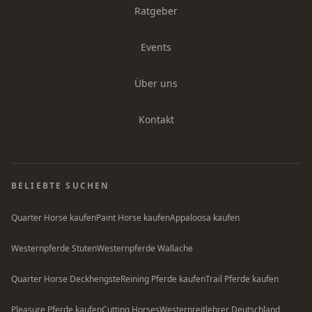
Ratgeber
Events
Über uns
Kontakt
BELIEBTE SUCHEN
Quarter Horse kaufen
Paint Horse kaufen
Appaloosa kaufen
Westernpferde Stuten
Westernpferde Wallache
Quarter Horse Deckhengste
Reining Pferde kaufen
Trail Pferde kaufen
Pleasure Pferde kaufen
Cutting Horses
Westernreitlehrer Deutschland