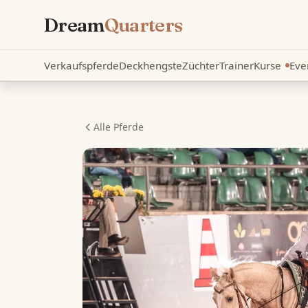
Dream
Quarters
Verkaufspferde
Deckhengste
Züchter
Trainer
Kurse
Eve
Neu
Alle Pferde