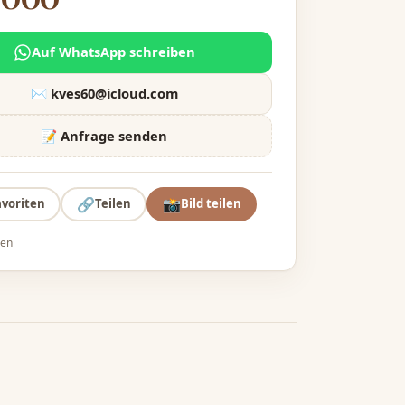
Auf WhatsApp schreiben
✉️
kves60@icloud.com
📝 Anfrage senden
🔗
📸
avoriten
Teilen
Bild teilen
den