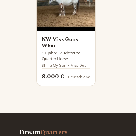
NW Miss Guns
White
11 Jahre · Zuchtstute ·
Quarter Horse
Shine My Gun × Miss Dual Springtime
8.000 €
Deutschland
Dream
Quarters