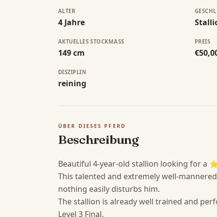
ALTER
GESCHL
4 Jahre
Stall
AKTUELLES STOCKMASS
PREIS
149 cm
€50,0
DISZIPLIN
reining
ÜBER DIESES PFERD
Beschreibung
Beautiful 4-year-old stallion looking f
This talented and extremely well-mannered s
nothing easily disturbs him.

The stallion is already well trained and pe
Level 3 Final.
