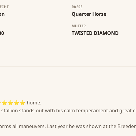
ECHT
RASSE
ion
Quarter Horse
MUTTER
00
TWISTED DIAMOND
or a ⭐⭐⭐⭐⭐ home.

tallion stands out with his calm temperament and great char
rforms all maneuvers. Last year he was shown at the Breeders