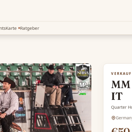
nts
Karte
Ratgeber
Neu
VERKAUF
MM 
IT
Quarter Ho
German
€50