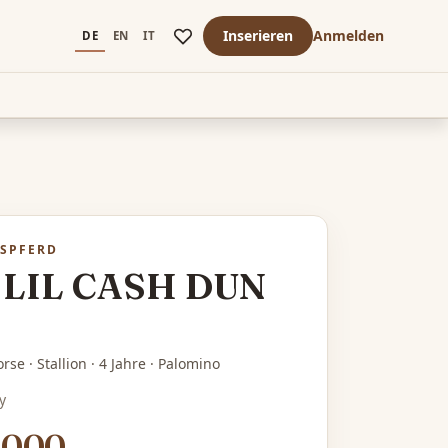
Inserieren
Anmelden
DE
EN
IT
SPFERD
LIL CASH DUN
rse · Stallion · 4 Jahre · Palomino
y
,000