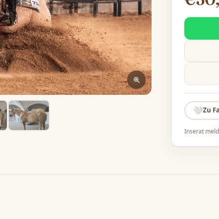
🤍
Zu F
Inserat mel