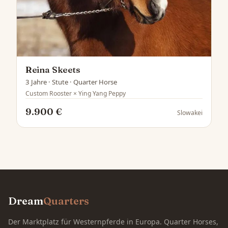
Reina Skeets
3 Jahre · Stute · Quarter Horse
Custom Rooster × Ying Yang Peppy
9.900 €
Slowakei
Dream
Quarters
Der Marktplatz für Westernpferde in Europa. Quarter Horses,