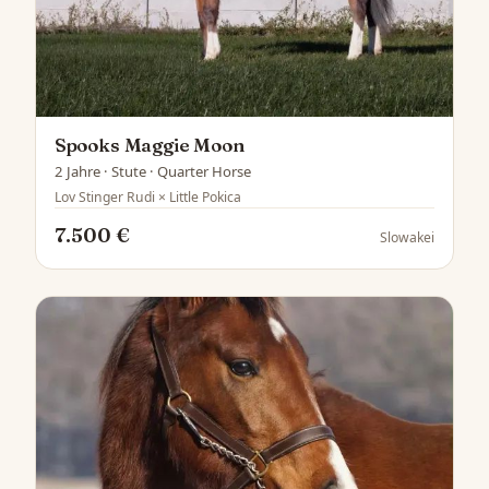
Spooks Maggie Moon
2 Jahre · Stute · Quarter Horse
Lov Stinger Rudi × Little Pokica
7.500 €
Slowakei