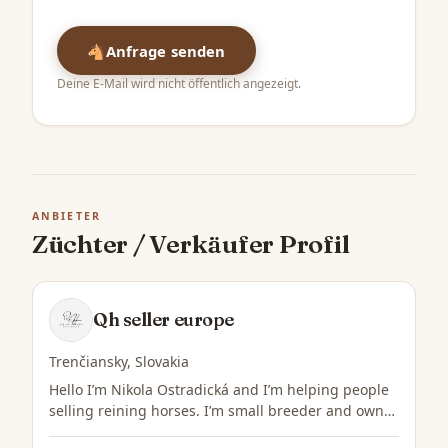
🐴
Anfrage senden
Deine E-Mail wird nicht öffentlich angezeigt.
ANBIETER
Züchter / Verkäufer Profil
QS
Qh seller europe
Trenčiansky, Slovakia
Hello I’m Nikola Ostradická and I’m helping people
selling reining horses. I’m small breeder and owner
of 3 quarter horses.