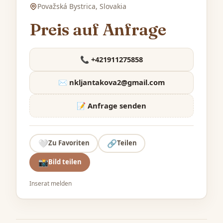
Považská Bystrica, Slovakia
Preis auf Anfrage
📞 +421911275858
✉️
nkljantakova2@gmail.com
📝 Anfrage senden
🤍
🔗
Zu Favoriten
Teilen
📸
Bild teilen
Inserat melden