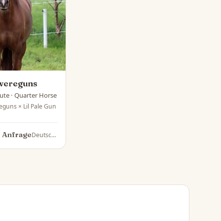
zwereguns
tute · Quarter Horse
eguns × Lil Pale Gun
f Anfrage
Deutschland