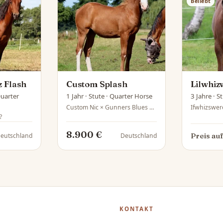
Beliebt
 Flash
Custom Splash
Lilwhi
Quarter
1 Jahr · Stute · Quarter Horse
3 Jahre · S
Custom Nic × Gunners Blues Splash
Ifwhizswer
?
8.900 €
eutschland
Deutschland
Preis au
KONTAKT