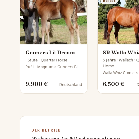
Beliebt
Gunners Lil Dream
SR Walla Whiz
· Stute · Quarter Horse
5 Jahre · Wallach · 
Horse
Ruf Lil Magnum × Gunners Blues Splash
Walla Whiz Crome × 
9.900 €
6.500 €
Deutschland
D
DER BETRIEB