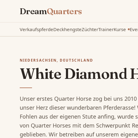
Dream
Quarters
Verkaufspferde
Deckhengste
Züchter
Trainer
Kurse
Eve
Neu
NIEDERSACHSEN, DEUTSCHLAND
White Diamond H
Unser erstes Quarter Horse zog bei uns 2010
unser Herz dieser wunderbaren Pferderasse
Fohlen aus der eigenen Stute anfing, wurde s
von Quarter Horses mit dem Schwerpunkt Rein
geblieben. Wir betreiben auf unserem eigene