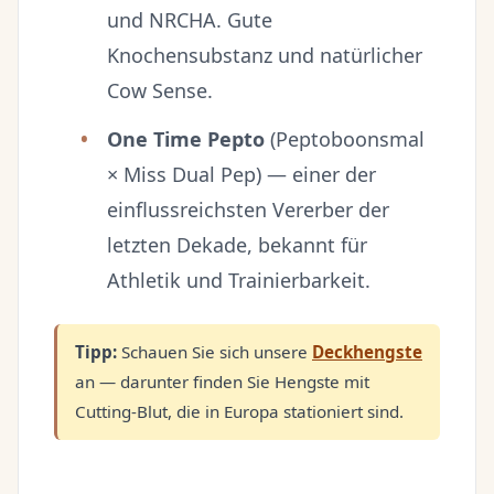
und NRCHA. Gute
Knochensubstanz und natürlicher
Cow Sense.
One Time Pepto
(Peptoboonsmal
× Miss Dual Pep) — einer der
einflussreichsten Vererber der
letzten Dekade, bekannt für
Athletik und Trainierbarkeit.
Tipp:
Schauen Sie sich unsere
Deckhengste
an — darunter finden Sie Hengste mit
Cutting-Blut, die in Europa stationiert sind.