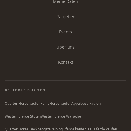
Meine Daten
Ratgeber
Events
Über uns
Kontakt
BELIEBTE SUCHEN
Quarter Horse kaufen
Paint Horse kaufen
Appaloosa kaufen
Westernpferde Stuten
Westernpferde Wallache
Quarter Horse Deckhengste
Reining Pferde kaufen
Trail Pferde kaufen