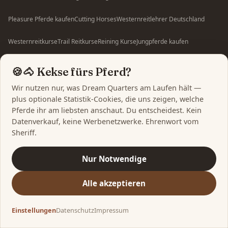
Pleasure Pferde kaufen
Cutting Horses
Westernreitlehrer Deutschland
Westernreitkurse
Trail Reitkurse
Reining Kurse
Jungpferde kaufen
Westernreitturniere
Quarter Horse Züchter
Quarter Horse Reining
🍪🐴 Kekse fürs Pferd?
Paint Horse Pleasure
Quarter Horse in Deutschland
Wir nutzen nur, was Dream Quarters am Laufen hält —
plus optionale Statistik-Cookies, die uns zeigen, welche
Paint Horse in Deutschland
Alle Kategorien →
Pferde ihr am liebsten anschaut. Du entscheidest. Kein
Datenverkauf, keine Werbenetzwerke. Ehrenwort vom
Sheriff.
Nur Notwendige
Impressum
Datenschutz
Cookie-Einstellungen
App-Datenschutz
Alle akzeptieren
Nutzungsbedingungen
AGBs
Widerrufsbelehrung
Newsletter abmelden
Einstellungen
Datenschutz
Impressum