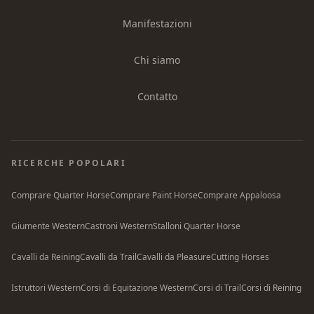
Manifestazioni
Chi siamo
Contatto
RICERCHE POPOLARI
Comprare Quarter Horse
Comprare Paint Horse
Comprare Appaloosa
Giumente Western
Castroni Western
Stalloni Quarter Horse
Cavalli da Reining
Cavalli da Trail
Cavalli da Pleasure
Cutting Horses
Istruttori Western
Corsi di Equitazione Western
Corsi di Trail
Corsi di Reining