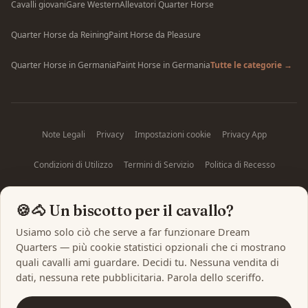
Cavalli giovani
Gare Western
Allevatori Quarter Horse
Quarter Horse da Reining
Paint Horse da Pleasure
Quarter Horse in Germania
Paint Horse in Germania
Tutte le categorie →
Note Legali
Privacy
Impostazioni cookie
Privacy App
Condizioni di Utilizzo
Termini di Servizio
Politica di Recesso
Disiscriviti dalla newsletter
🍪🐴 Un biscotto per il cavallo?
Usiamo solo ciò che serve a far funzionare Dream
Quarters — più cookie statistici opzionali che ci mostrano
quali cavalli ami guardare. Decidi tu. Nessuna vendita di
dati, nessuna rete pubblicitaria. Parola dello sceriffo.