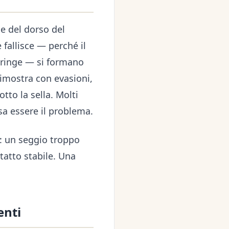
ie del dorso del
fallisce — perché il
stringe — si formano
 dimostra con evasioni,
to la sella. Molti
sa essere il problema.
e: un seggio troppo
tatto stabile. Una
enti