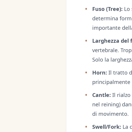
Fuso (Tree):
Lo 
determina forma
importante della
Larghezza del f
vertebrale. Trop
Solo la larghezz
Horn:
Il tratto 
principalmente u
Cantle:
Il rialz
nel reining) dan
di movimento.
Swell/Fork:
La c