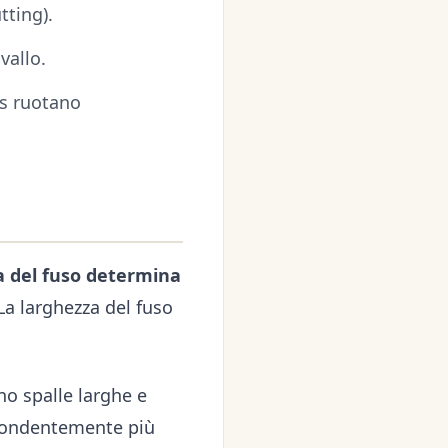
tting).
vallo.
rs ruotano
a del fuso determina
 La larghezza del fuso
o spalle larghe e
spondentemente più