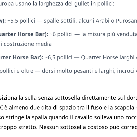
uropa usano la larghezza del gullet in pollici:
w):
~5,5 pollici — spalle sottili, alcuni Arabi o Purosa
arter Horse Bar):
~6 pollici — la misura più venduta
i costruzione media
rter Horse Bar):
~6,5 pollici — Quarter Horse larghi
pollici e oltre — dorsi molto pesanti e larghi, incroci
iziona la sella senza sottosella direttamente sul dors
 C'è almeno due dita di spazio tra il fuso e la scapola
so stringe la spalla quando il cavallo solleva uno zoc
è troppo stretto. Nessun sottosella costoso può corr