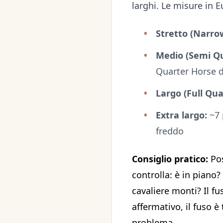
larghi. Le misure in E
Stretto (Narro
Medio (Semi Qu
Quarter Horse d
Largo (Full Qua
Extra largo:
~7 
freddo
Consiglio pratico:
Pos
controlla: è in piano?
cavaliere monti? Il fu
affermativo, il fuso 
problema.