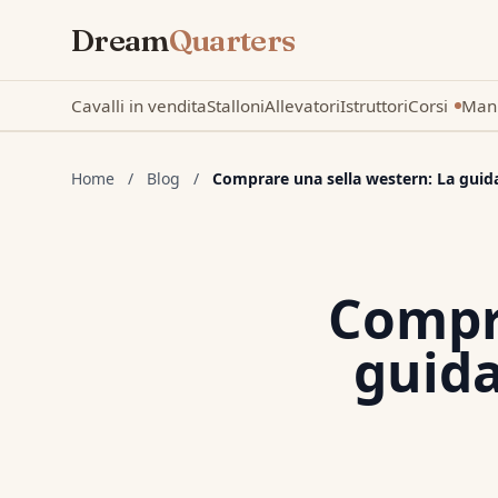
Dream
Quarters
Cavalli in vendita
Stalloni
Allevatori
Istruttori
Corsi
Mani
Nuovo
Home
/
Blog
/
Comprare una sella western: La guid
Compra
guida