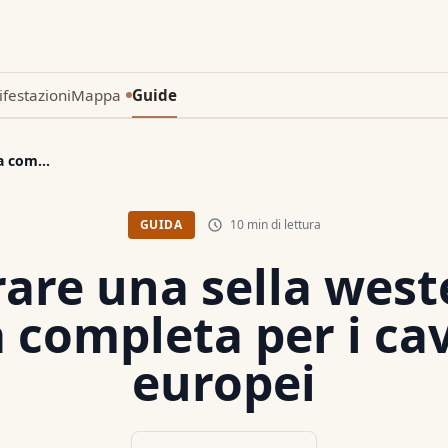
festazioni
Mappa
Guide
Nuovo
a com...
10 min di lettura
GUIDA
re una sella west
 completa per i cav
europei