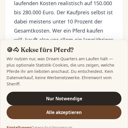
laufenden Kosten realistisch auf 150.000
bis 280.000 Euro. Der Kaufpreis selbst ist
dabei meistens unter 10 Prozent der
Gesamtkosten. Wer ein Pferd kaufen
will, kauft also vor allem ein langjähriges
Versorgungs- und
🍪🐴 Kekse fürs Pferd?
Verantwortungsbündel - das ist die
Wir nutzen nur, was Dream Quarters am Laufen hält —
plus optionale Statistik-Cookies, die uns zeigen, welche
ehrlichste Antwort auf die Kostenfrage.
Pferde ihr am liebsten anschaut. Du entscheidest. Kein
Datenverkauf, keine Werbenetzwerke. Ehrenwort vom
Sheriff.
Hinweis:
Alle Beträge in diesem Artikel
sind Marktbeobachtungen aus Mai 2026
Nur Notwendige
und unverbindlich. Sie ersetzen keine
individuelle Finanz-, Steuer- oder
Alle akzeptieren
Tierarztberatung. Hol dir vor grösseren
Entscheidungen Angebote vor Ort und
Einstellungen
Datenschutz
Impressum