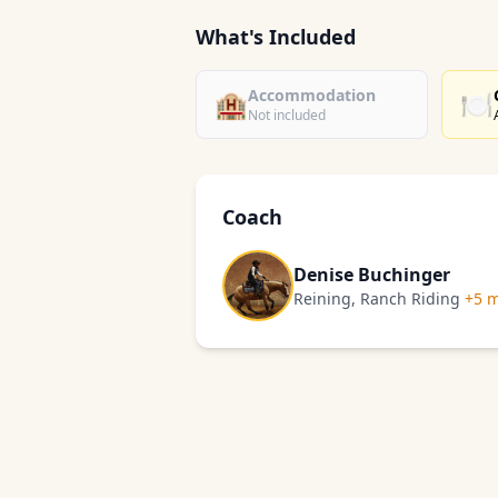
What's Included
Accommodation
🏨
🍽️
Not included
Coach
Denise Buchinger
Reining, Ranch Riding
+5 