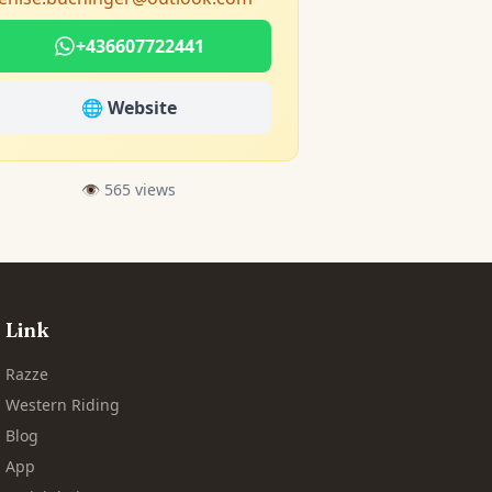
+436607722441
🌐 Website
👁️ 565 views
Link
Razze
Western Riding
Blog
App