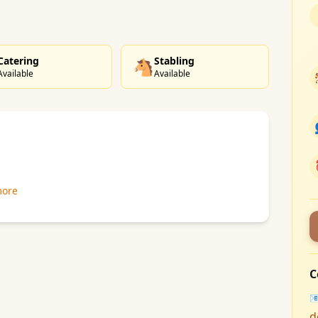
Catering
Stabling
🐴
Available
Available
more
C

d