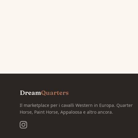
Dream
Quarters
Il marketplace per i cavalli Western in Europa. Quarter
Horse, Paint Horse, Appaloosa e altro ancora.