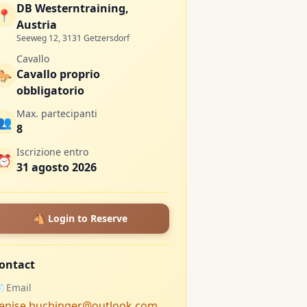
DB Westerntraining,
📍
Austria
Seeweg 12, 3131 Getzersdorf
Cavallo
Cavallo proprio
🐎
obbligatorio
Max. partecipanti
👥
8
Iscrizione entro
⏰
31 agosto 2026
🐴 Login to Reserve
ontact
 Email
enise.buchinger@outlook.com