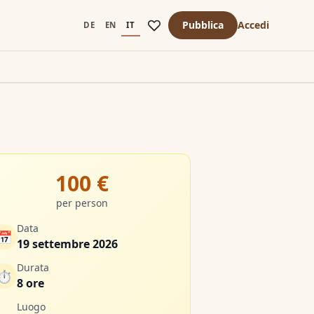
Pubblica
Accedi
DE
EN
IT
100 €
per person
Data
📅
19 settembre 2026
Durata
⏱️
8 ore
Luogo