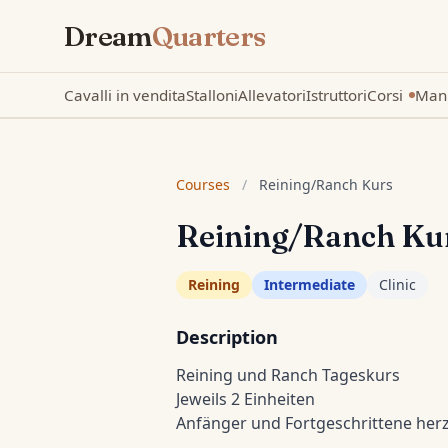
Dream
Quarters
Cavalli in vendita
Stalloni
Allevatori
Istruttori
Corsi
Mani
Nuovo
Courses
/
Reining/Ranch Kurs
Reining/Ranch Ku
Reining
Intermediate
Clinic
Description
Reining und Ranch Tageskurs
Jeweils 2 Einheiten
Anfänger und Fortgeschrittene her