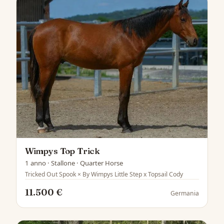
Wimpys Top Trick
1 anno · Stallone · Quarter Horse
Tricked Out Spook × By Wimpys Little Step x Topsail Cody
11.500 €
Germania