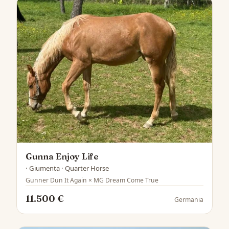
Gunna Enjoy Life
· Giumenta · Quarter Horse
Gunner Dun It Again × MG Dream Come True
11.500 €
Germania