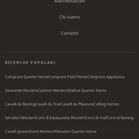
Manifestazioni
Chi siamo
Contatto
RICERCHE POPOLARI
Comprare Quarter Horse
Comprare Paint Horse
Comprare Appaloosa
Giumente Western
Castroni Western
Stalloni Quarter Horse
Cavalli da Reining
Cavalli da Trail
Cavalli da Pleasure
Cutting Horses
Istruttori Western
Corsi di Equitazione Western
Corsi di Trail
Corsi di Reining
Cavalli giovani
Gare Western
Allevatori Quarter Horse