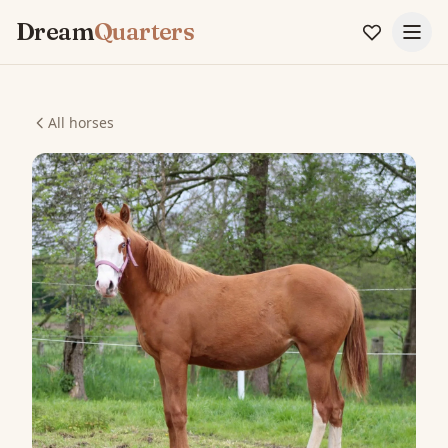
Dream
Quarters
All horses