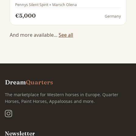
Pennys Silent Spirit × Marsch Olena
€5,000
Germany
And more available...
See all
Dream
Quarters
The marketplace for Western horses in Europe. Quarter
Horses, Paint Horses, Appaloosas and more.
Newsletter