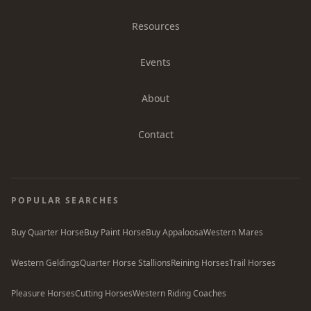
Resources
Events
About
Contact
POPULAR SEARCHES
Buy Quarter Horse
Buy Paint Horse
Buy Appaloosa
Western Mares
Western Geldings
Quarter Horse Stallions
Reining Horses
Trail Horses
Pleasure Horses
Cutting Horses
Western Riding Coaches