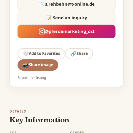
✉️
s.rehbehn@t-online.de
📝 Send an inquiry
@pferdemarketing_ost
🤍
🔗
Add to Favorites
Share
📸
Share image
Report this listing
DETAILS
Key Information
AGE
GENDER