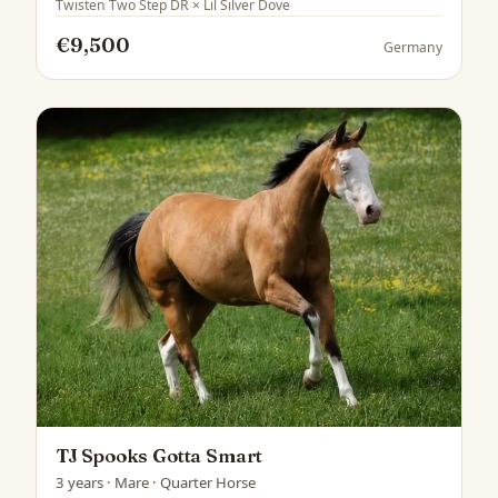
Twisten Two Step DR × Lil Silver Dove
€9,500
Germany
TJ Spooks Gotta Smart
3 years · Mare · Quarter Horse