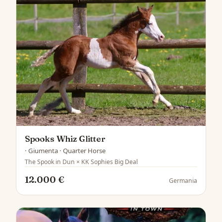
Spooks Whiz Glitter
· Giumenta · Quarter Horse
The Spook in Dun × KK Sophies Big Deal
12.000 €
Germania