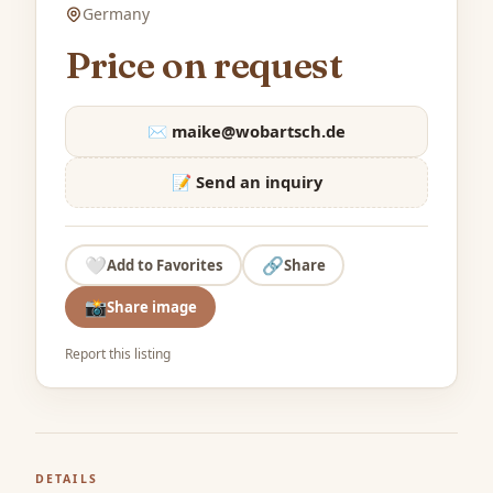
Germany
Price on request
✉️
maike@wobartsch.de
📝 Send an inquiry
🤍
🔗
Add to Favorites
Share
📸
Share image
Report this listing
DETAILS