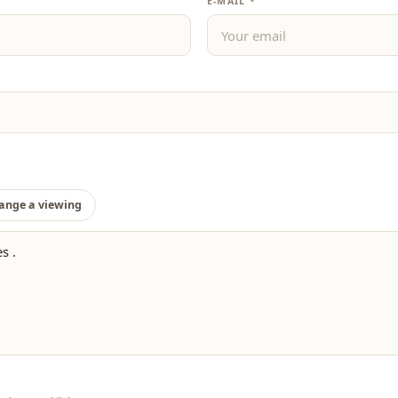
E-MAIL *
ange a viewing