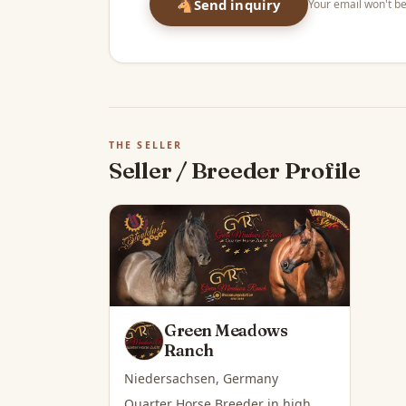
🐴
Send inquiry
Your email won't be
THE SELLER
Seller / Breeder Profile
Green Meadows
Ranch
Niedersachsen, Germany
Quarter Horse Breeder in high