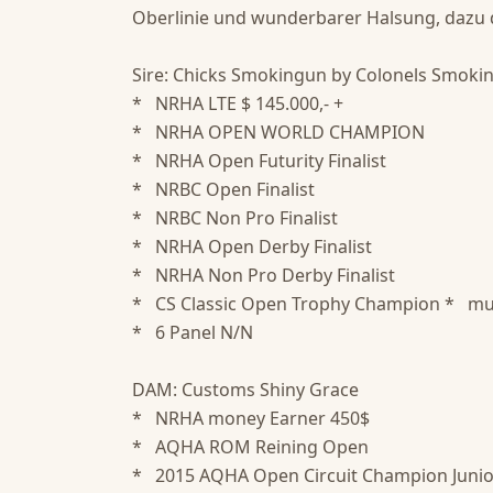
Oberlinie und wunderbarer Halsung, dazu 
Sire: Chicks Smokingun by Colonels Smokin
*   NRHA LTE $ 145.000,- + 

*   NRHA OPEN WORLD CHAMPION 

*   NRHA Open Futurity Finalist 

*   NRBC Open Finalist 

*   NRBC Non Pro Finalist 

*   NRHA Open Derby Finalist 

*   NRHA Non Pro Derby Finalist 

*   CS Classic Open Trophy Champion *   mu
*   6 Panel N/N  

DAM: Customs Shiny Grace 

*   NRHA money Earner 450$ 

*   AQHA ROM Reining Open 

*   2015 AQHA Open Circuit Champion Junior