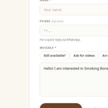
NAME *
PHONE
(optional)
For a quick reply via WhatsApp.
MESSAGE *
Still available?
Ask for videos
Arr