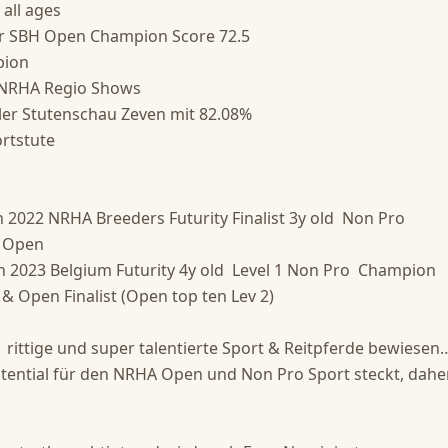
ll ages 

r SBH Open Champion Score 72.5 

ion 

/ NRHA Regio Shows 

r Stutenschau Zeven mit 82.08% 

tstute  

 2022 NRHA Breeders Futurity Finalist 3y old  Non Pro 

Open  

2023 Belgium Futurity 4y old  Level 1 Non Pro  Champion 

Open Finalist (Open top ten Lev 2) 

rittige und super talentierte Sport & Reitpferde bewiesen… 
Potential für den NRHA Open und Non Pro Sport steckt, dahe