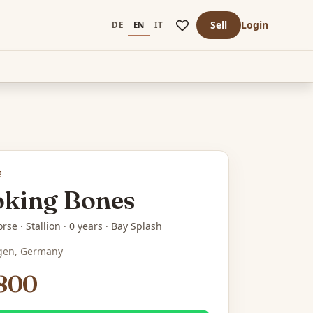
Sell
Login
DE
EN
IT
E
king Bones
rse · Stallion · 0 years · Bay Splash
gen, Germany
,800