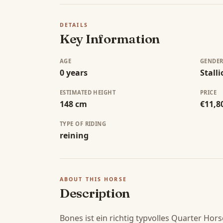
DETAILS
Key Information
AGE
GENDE
0 years
Stall
ESTIMATED HEIGHT
PRICE
148 cm
€11,8
TYPE OF RIDING
reining
ABOUT THIS HORSE
Description
Bones ist ein richtig typvolles Quarter Hor