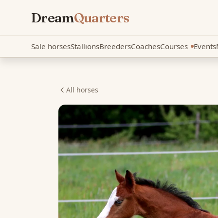
Dream
Quarters
Sale horses
Stallions
Breeders
Coaches
Courses
Events
New
All horses