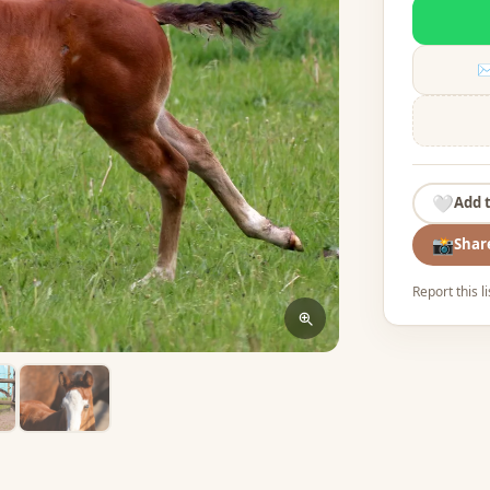
✉
🤍
Add 
📸
Shar
Report this l