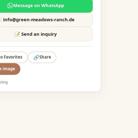
Message on WhatsApp
️
info@green-meadows-ranch.de
📝 Send an inquiry
🔗
to Favorites
Share
e image
isting