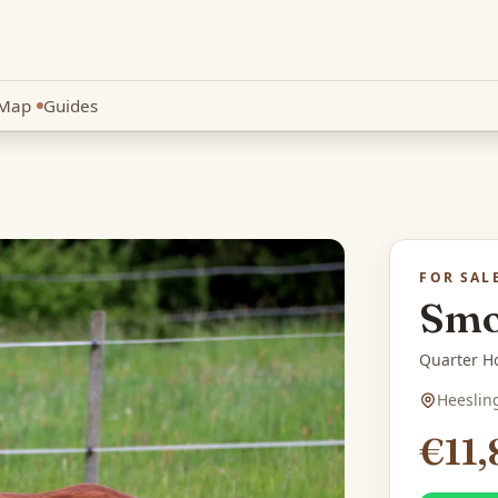
Map
Guides
New
FOR SAL
Smo
Quarter Ho
Heeslin
€11