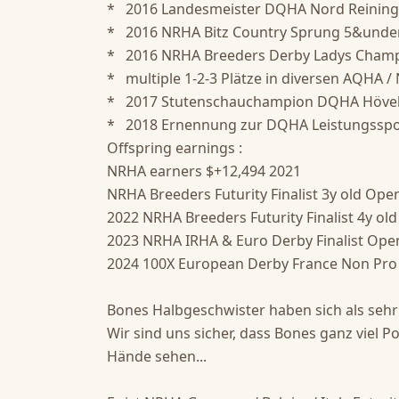
*   2016 Landesmeister DQHA Nord Reining a
*   2016 NRHA Bitz Country Sprung 5&unde
*   2016 NRHA Breeders Derby Ladys Champ
*   multiple 1-2-3 Plätze in diversen AQHA 
*   2017 Stutenschauchampion DQHA Hövele
*   2018 Ernennung zur DQHA Leistungsspor
Offspring earnings : 

NRHA earners $+12,494 2021 

NRHA Breeders Futurity Finalist 3y old Open
2022 NRHA Breeders Futurity Finalist 4y old 
2023 NRHA IRHA & Euro Derby Finalist Open 
2024 100X European Derby France Non Pro & 
Bones Halbgeschwister haben sich als sehr  
Wir sind uns sicher, dass Bones ganz viel 
Hände sehen...
