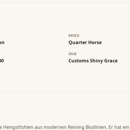
R
BREED
ion
Quarter Horse
DAM
00
Customs Shiny Grace
se Hengstfohlen aus modernen Reining Blutlinien. Er hat ein