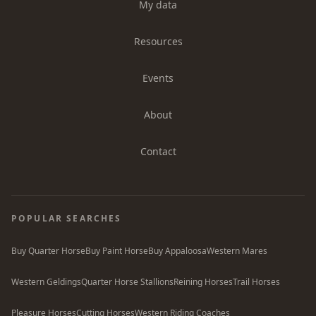
My data
Resources
Events
About
Contact
POPULAR SEARCHES
Buy Quarter Horse
Buy Paint Horse
Buy Appaloosa
Western Mares
Western Geldings
Quarter Horse Stallions
Reining Horses
Trail Horses
Pleasure Horses
Cutting Horses
Western Riding Coaches