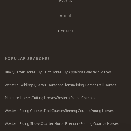
Events
About
Contact
POPULAR SEARCHES
Buy Quarter Horse
Buy Paint Horse
Buy Appaloosa
Western Mares
Western Geldings
Quarter Horse Stallions
Reining Horses
Trail Horses
Pleasure Horses
Cutting Horses
Western Riding Coaches
Western Riding Courses
Trail Courses
Reining Courses
Young Horses
Western Riding Shows
Quarter Horse Breeders
Reining Quarter Horses