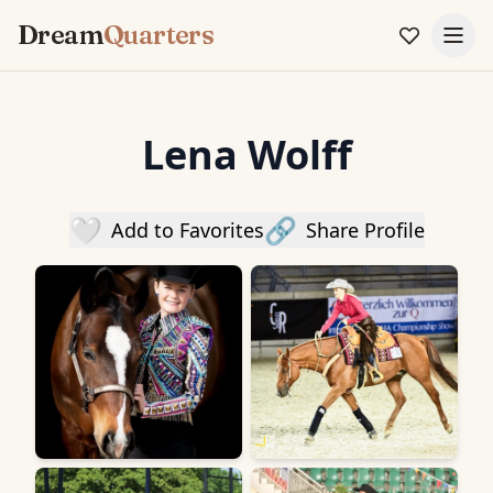
Dream
Quarters
Lena Wolff
🤍
🔗
Add to Favorites
Share Profile