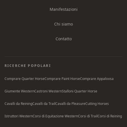
Manifestazioni
Chi siamo
Contatto
RICERCHE POPOLARI
Comprare Quarter Horse
Comprare Paint Horse
Comprare Appaloosa
Giumente Western
Castroni Western
Stalloni Quarter Horse
Cavalli da Reining
Cavalli da Trail
Cavalli da Pleasure
Cutting Horses
Istruttori Western
Corsi di Equitazione Western
Corsi di Trail
Corsi di Reining