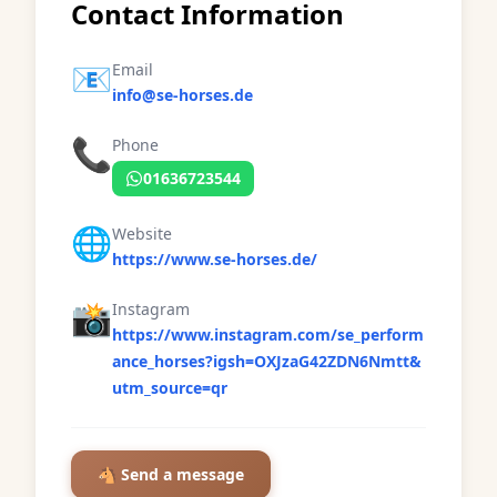
Contact Information
📧
Email
info@se-horses.de
📞
Phone
01636723544
🌐
Website
https://www.se-horses.de/
📸
Instagram
https://www.instagram.com/se_perform
ance_horses?igsh=OXJzaG42ZDN6Nmtt&
utm_source=qr
🐴 Send a message