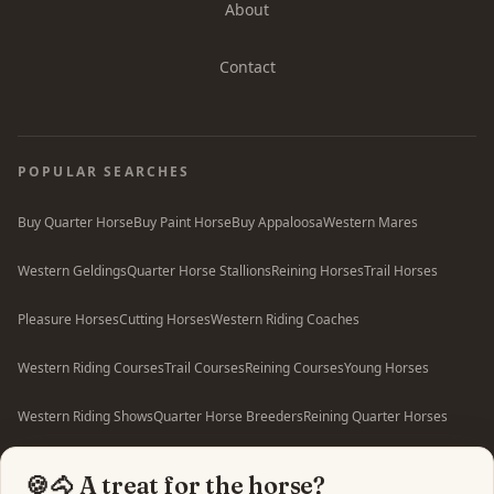
About
Contact
POPULAR SEARCHES
Buy Quarter Horse
Buy Paint Horse
Buy Appaloosa
Western Mares
Western Geldings
Quarter Horse Stallions
Reining Horses
Trail Horses
Pleasure Horses
Cutting Horses
Western Riding Coaches
Western Riding Courses
Trail Courses
Reining Courses
Young Horses
Western Riding Shows
Quarter Horse Breeders
Reining Quarter Horses
Pleasure Paint Horses
Quarter Horses in Germany
🍪🐴 A treat for the horse?